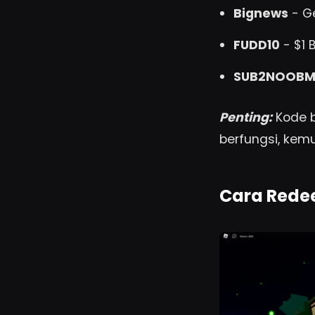
Bignews
- G
FUDD10
- $1 B
SUB2NOOBM
Penting:
Kode b
berfungsi, kemu
Cara Redee