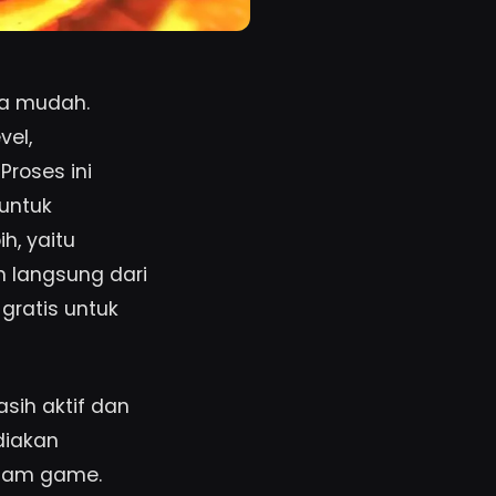
ara mudah.
vel,
roses ini
untuk
, yaitu
 langsung dari
gratis untuk
sih aktif dan
diakan
alam game.