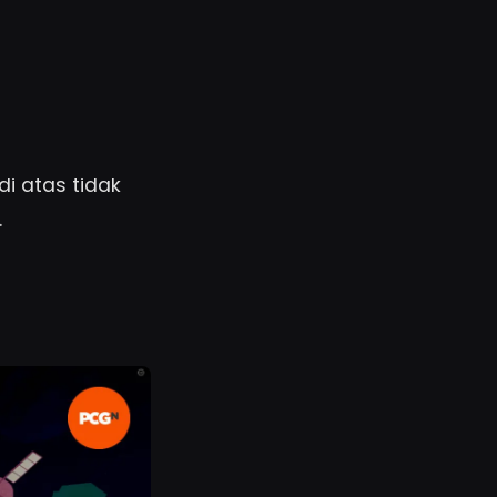
i atas tidak
.