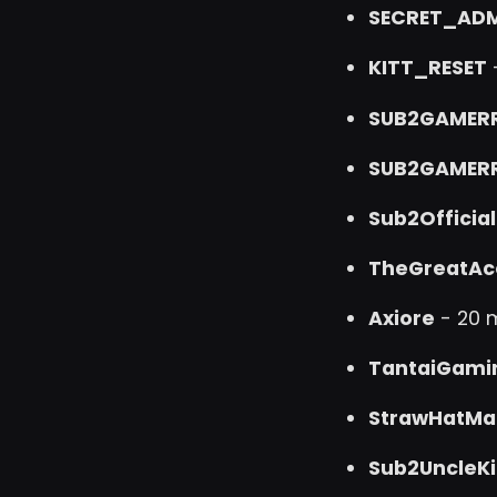
SECRET_AD
KITT_RESET
-
SUB2GAMER
SUB2GAMER
Sub2Officia
TheGreatAc
Axiore
- 20 m
TantaiGami
StrawHatMa
Sub2UncleKi