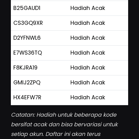
B25GAUD1
Hadiah Acak
CS3GQ9XR
Hadiah Acak
D2YFNWL6
Hadiah Acak
E7WS36TQ
Hadiah Acak
F8KJRA19
Hadiah Acak
GMIJ2ZPQ
Hadiah Acak
HX4EFW7R
Hadiah Acak
Catatan: Hadiah untuk beberapa kode
bersifat acak dan bisa bervariasi untuk
setiap akun. Daftar ini akan terus