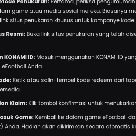
etode Penukaran:
Pertama, periksa pengumuman 
alam game atau media sosial mereka. Biasanya m
ink situs penukaran khusus untuk kampanye kode
us Resmi:
Buka link situs penukaran yang telah dis
n KONAMI ID:
Masuk menggunakan KONAMI ID yang
eFootball Anda.
ode:
Ketik atau salin-tempel kode redeem dari tabe
ersedia.
dan Klaim:
Klik tombol konfirmasi untuk menukarka
Masuk Game:
Kembali ke dalam game eFootball dan
) Anda. Hadiah akan dikirimkan secara otomatis k