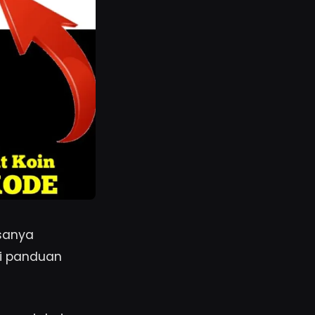
asanya
ti panduan