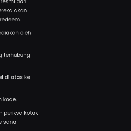
resmi dari
ereka akan
 redeem.
ediakan oleh
 terhubung
l di atas ke
n kode.
 periksa kotak
e sana.