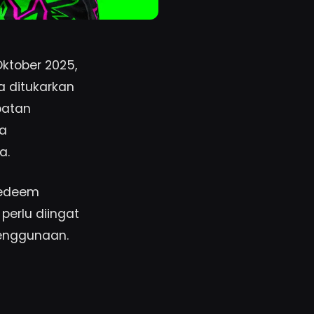
ktober 2025,
 ditukarkan
patan
ga
a.
 redeem
erlu diingat
penggunaan.