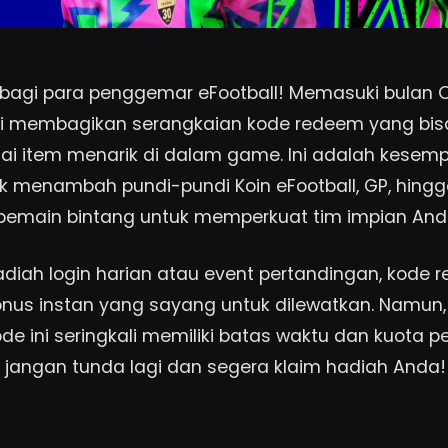
bagi para penggemar eFootball! Memasuki bulan O
i membagikan serangkaian kode redeem yang bisa
i item menarik di dalam game. Ini adalah kesem
 menambah pundi-pundi Koin eFootball, GP, hing
emain bintang untuk memperkuat tim impian And
adiah login harian atau event pertandingan, kode
us instan yang sayang untuk dilewatkan. Namun, p
e ini seringkali memiliki batas waktu dan kuota 
u, jangan tunda lagi dan segera klaim hadiah Anda!