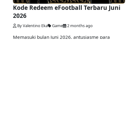
Kode Redeem eFootball Terbaru Juni
2026
By Valentino Eka
Game
2 months ago
Memasuki bulan Juni 2026, antusiasme para
pemain eFootball semakin tinggi dengan...
Informasimu
Tetap terdepan dalam memberikan Informasi.
Dapatkan informasi terbaru seputar Anime, Fashion,
Film, Game, Hobby, Technology.
Jelajahi
Game